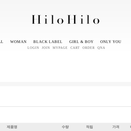
AL
WOMAN
BLACK LABEL
GIRL & BOY
ONLY YOU
LOGIN
JOIN
MYPAGE
CART
ORDER
QNA
제품명
수량
적립
가격