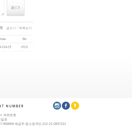
글쓰기
목록보기
Date
Hits
8-04-29
113251
시 계좌번호
로일로
37-869809 예금주:윤소영국민:212-21-0847221