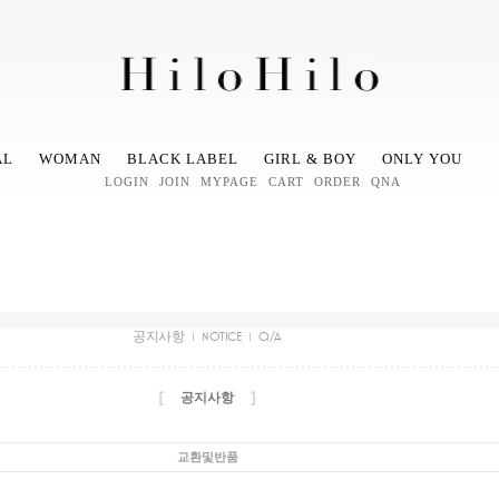
AL
WOMAN
BLACK LABEL
GIRL & BOY
ONLY YOU
LOGIN
JOIN
MYPAGE
CART
ORDER
QNA
공지사항
NOTICE
Q/A
[
]
공지사항
교환및반품