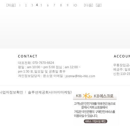
4
[처음]
1
2
3
5
6
7
8
9
10
[다음]
[끝]
대표전화: 070-7670-6624
무통장입금
평일 : am 10:00 ~ pm 5:00 점심 : am 12:00 ~
예금주: 일
pm 1:30 토.일요일 및 공휴일 휴무
신한:110-2
joanne@hilo-hilo.com
개인정보담당자 : 윤소영 이메일 :
사업자정보확인
솔루션제공회사(아이마케팅)
ㅣ