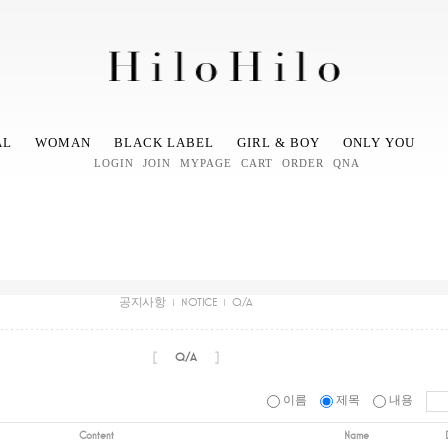
AL
WOMAN
BLACK LABEL
GIRL & BOY
ONLY YOU
LOGIN
JOIN
MYPAGE
CART
ORDER
QNA
공지사항
NOTICE
Q/A
[
]
Q/A
이름
제목
내용
Content
Name