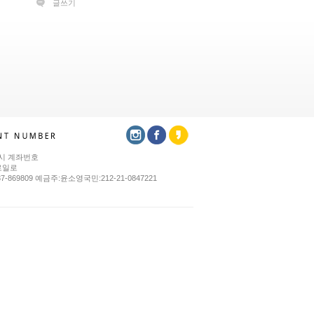
글쓰기
시 계좌번호
로일로
37-869809 예금주:윤소영국민:212-21-0847221