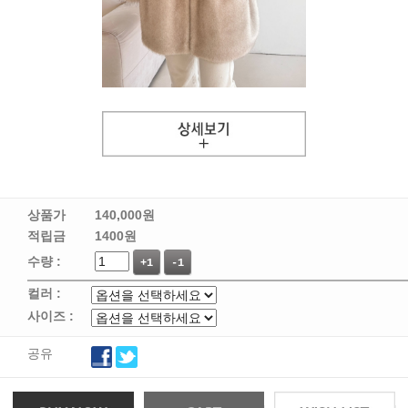
상품가
140,000
원
적립금
1400원
수량 :
+1
-1
컬러 :
사이즈 :
공유