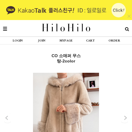
LOGIN
JOIN
MYPAGE
CART
ORDER
CO 소매퍼 무스
탕-2color