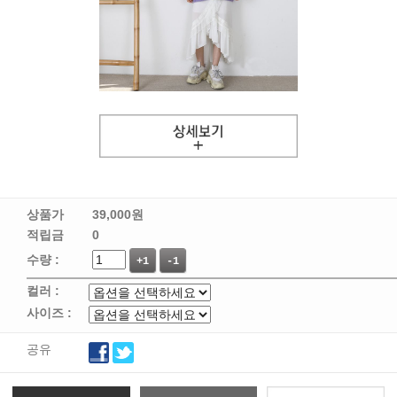
상품가
39,000
원
적립금
0
수량 :
+1
-1
컬러 :
사이즈 :
공유